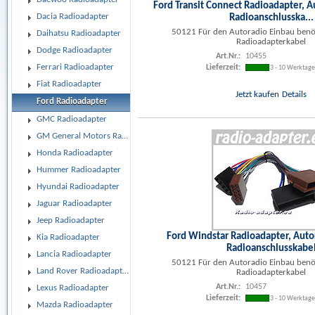
Ford Transit Connect Radioadapter, A
Radioanschlusska...
Dacia Radioadapter
50121 Für den Autoradio Einbau benöt
Daihatsu Radioadapter
Radioadapterkabel
Dodge Radioadapter
Art.Nr.:
10455
Ferrari Radioadapter
Lieferzeit:
3 - 10 Werktag
Fiat Radioadapter
Jetzt kaufen
Details
Ford Radioadapter
GMC Radioadapter
GM General Motors Radioadapter
Honda Radioadapter
Hummer Radioadapter
Hyundai Radioadapter
Jaguar Radioadapter
Jeep Radioadapter
Ford Windstar Radioadapter, Auto
Kia Radioadapter
Radioanschlusskabe
Lancia Radioadapter
50121 Für den Autoradio Einbau benöt
Land Rover Radioadapter
Radioadapterkabel
Art.Nr.:
10457
Lexus Radioadapter
Lieferzeit:
3 - 10 Werktag
Mazda Radioadapter