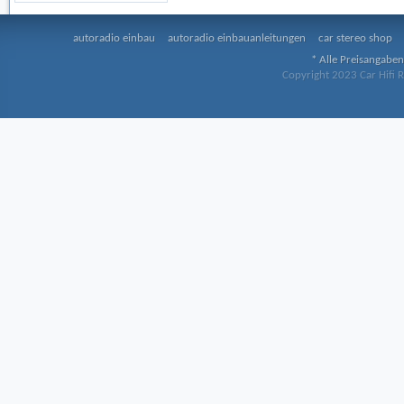
autoradio einbau
autoradio einbauanleitungen
car stereo shop
* Alle Preisangaben
Copyright 2023 Car Hifi R