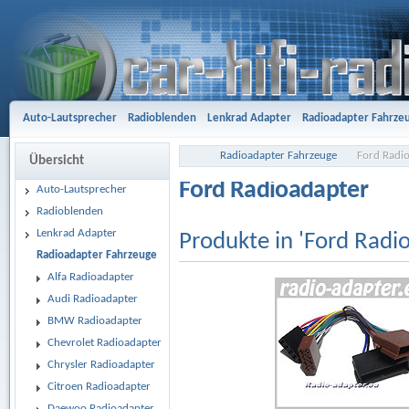
Auto-Lautsprecher
Radioblenden
Lenkrad Adapter
Radioadapter Fahrze
Aktivsystemadapter
Entriegelungsbügel
Antennenadapter
Freisprech-A
Radioadapter Fahrzeuge
Ford Radi
Übersicht
Gehäusesubwoofer
Car Hifi Komplett und Sonderangebote
Car Hifi Zubeh
Ford Radioadapter
Auto-Lautsprecher
Radioblenden
Lenkrad Adapter
Produkte in 'Ford Radi
Radioadapter Fahrzeuge
Alfa Radioadapter
Audi Radioadapter
BMW Radioadapter
Chevrolet Radioadapter
Chrysler Radioadapter
Citroen Radioadapter
Daewoo Radioadapter