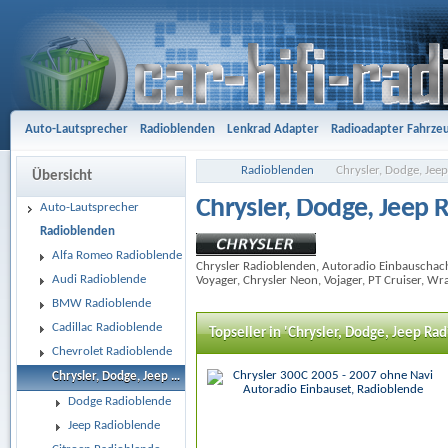
Auto-Lautsprecher
Radioblenden
Lenkrad Adapter
Radioadapter Fahrze
Aktivsystemadapter
Entriegelungsbügel
Antennenadapter
Freisprech-A
Radioblenden
Chrysler, Dodge, Jee
Übersicht
Gehäusesubwoofer
Car Hifi Komplett und Sonderangebote
Car Hifi Zubeh
Chrysler, Dodge, Jeep 
Auto-Lautsprecher
Radioblenden
Alfa Romeo Radioblende
Chrysler Radioblenden, Autoradio Einbauschac
Audi Radioblende
Voyager, Chrysler Neon, Vojager, PT Cruiser, W
BMW Radioblende
Cadillac Radioblende
Topseller in 'Chrysler, Dodge, Jeep Ra
Chevrolet Radioblende
Chrysler, Dodge, Jeep Radioblende
Dodge Radioblende
Jeep Radioblende