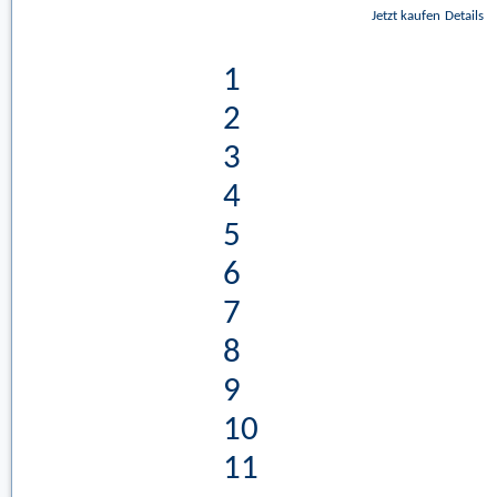
Jetzt kaufen
Details
1
2
3
4
5
6
7
8
9
10
11