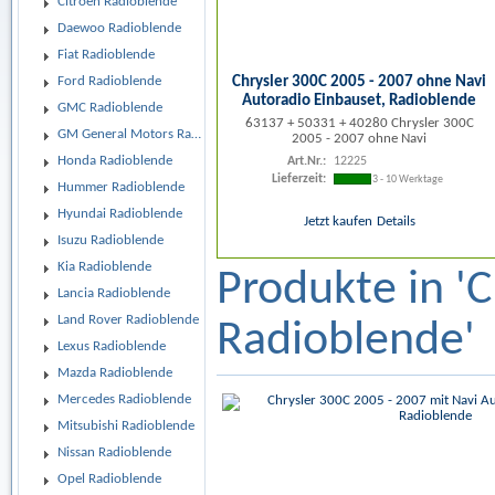
Citroen Radioblende
Daewoo Radioblende
Fiat Radioblende
Chrysler 300C 2005 - 2007 ohne Navi
Ford Radioblende
Autoradio Einbauset, Radioblende
GMC Radioblende
63137 + 50331 + 40280 Chrysler 300C
GM General Motors Radioblende
2005 - 2007 ohne Navi
Honda Radioblende
Art.Nr.:
12225
Lieferzeit:
3 - 10 Werktage
Hummer Radioblende
Hyundai Radioblende
Jetzt kaufen
Details
Isuzu Radioblende
Kia Radioblende
Produkte in 'C
Lancia Radioblende
Land Rover Radioblende
Radioblende'
Lexus Radioblende
Mazda Radioblende
Mercedes Radioblende
Mitsubishi Radioblende
Nissan Radioblende
Opel Radioblende