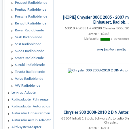
Peugeot Radioblende
Pontiac Radioblende
Porsche Radioblende
[KOPIE] Chrysler 300C 2005 - 2007 m
Einbauset, Radiob...
Renault Radioblende
63010 + 50331 + 40280 Chrysler 300C 20
Rover Radioblende
Art.Nr.:
16318
Saab Radioblende
Lieferzeit:
3 - 10 Werktag
Seat Radioblende
Jetzt kaufen
Details
Skoda Radioblende
Smart Radioblende
Suzuki Radioblende
Toyota Radioblende
Volvo Radioblende
VW Radioblende
Lenkrad Adapter
Radioadapter Fahrzeuge
Radioadapter Autoradios
Chrysler 300 2008-2010 2 DIN Autor
Autoradio Einbaurahmen
63304 Inhalt 1 Stück. Schwarz Autoradio Bl
Autoradio Aux in Adapter
Chrysle...
Aktivsystemadapter
Art.Nr.:
16301