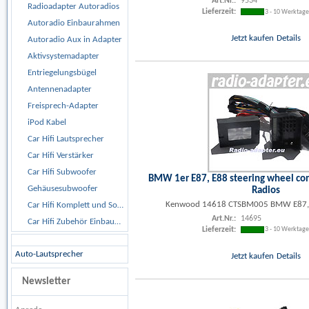
Art.Nr.:
9534
Radioadapter Autoradios
Lieferzeit:
3 - 10 Werktag
Autoradio Einbaurahmen
Jetzt kaufen
Details
Autoradio Aux in Adapter
Aktivsystemadapter
Entriegelungsbügel
Antennenadapter
Freisprech-Adapter
iPod Kabel
Car Hifi Lautsprecher
Car Hifi Verstärker
Car Hifi Subwoofer
BMW 1er E87, E88 steering wheel co
Gehäusesubwoofer
Radios
Kenwood 14618 CTSBM005 BMW E87, 
Car Hifi Komplett und Sonderangebote
Art.Nr.:
14695
Car Hifi Zubehör Einbaumaterial
Lieferzeit:
3 - 10 Werktag
Auto-Lautsprecher
Jetzt kaufen
Details
Newsletter