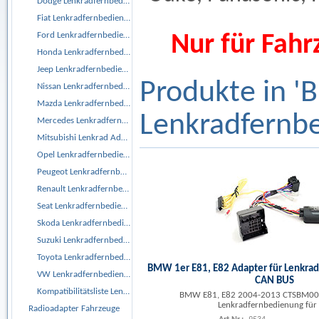
Dodge Lenkradfernbedienungsadapter
Fiat Lenkradfernbedienungsadapter
Ford Lenkradfernbedienungsadapter
Nur für Fahr
Honda Lenkradfernbedienungsadapter
Jeep Lenkradfernbedienungsadapter
Produkte in 
Nissan Lenkradfernbedienungsadapter
Mazda Lenkradfernbedienungsadapter
Lenkradfernb
Mercedes Lenkradfernbedienungsadapter
Mitsubishi Lenkrad Adapter
Opel Lenkradfernbedienungsadapter
Peugeot Lenkradfernbedienungsadapter
Renault Lenkradfernbedienungsadapter
Seat Lenkradfernbedienungsadapter
Skoda Lenkradfernbedienungsadapter
Suzuki Lenkradfernbedienungsadapter
Toyota Lenkradfernbedienungsadapter
BMW 1er E81, E82 Adapter für Lenkra
VW Lenkradfernbedienungsadapter
CAN BUS
Kompatibilitätsliste Lenkrad Adapter
BMW E81, E82 2004-2013 CTSBM005
Lenkradfernbedienung für 
Radioadapter Fahrzeuge