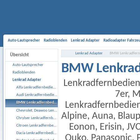
Auto-Lautsprecher
Radioblenden
Lenkrad Adapter
Radioadapter Fahrze
Aktivsystemadapter
Entriegelungsbügel
Antennenadapter
Freisprech-A
Lenkrad Adapter
BMW Lenkradfern
Übersicht
Gehäusesubwoofer
Car Hifi Komplett und Sonderangebote
Car Hifi Zubeh
BMW Lenkrad
Auto-Lautsprecher
Radioblenden
Lenkrad Adapter
Lenkradfernbedienu
Alfa Lenkradfernbedienungsadapter
7er, M
Audi Lenkradfernbedienungsadapter
Lenkradfernbedie
BMW Lenkradfernbedienungsadapter
Chevrolet, Deawoo Lenkradfernbedienungsadapter
Alpine, Auna, Blaup
Chrylser Lenkradfernbedienungsadapter
Eonon, Erisin, JV
Citroen Lenkradfernbedienungsadapter
Dacia Lenkradfernbedienungsadapter
Ouko, Panasonic, 