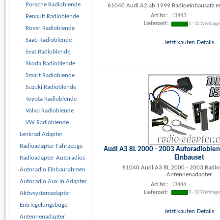
Porsche Radioblende
61040 Audi A2 ab 1999 Radioeinbausatz m
Art.Nr.:
13443
Renault Radioblende
Lieferzeit:
3 - 10 Werktag
Rover Radioblende
Saab Radioblende
Jetzt kaufen
Details
Seat Radioblende
Skoda Radioblende
Smart Radioblende
Suzuki Radioblende
Toyota Radioblende
Volvo Radioblende
VW Radioblende
Lenkrad Adapter
Radioadapter Fahrzeuge
Audi A3 8L 2000 - 2003 Autoradioble
Einbauset
Radioadapter Autoradios
61040 Audi A3 8L 2000 - 2003 Radio
Autoradio Einbaurahmen
Antennenadapter
Autoradio Aux in Adapter
Art.Nr.:
13444
Lieferzeit:
3 - 10 Werktag
Aktivsystemadapter
Entriegelungsbügel
Jetzt kaufen
Details
Antennenadapter