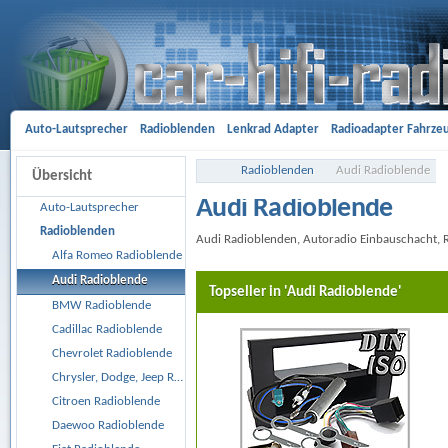
Auto-Lautsprecher
Radioblenden
Lenkrad Adapter
Radioadapter Fahrze
Aktivsystemadapter
Entriegelungsbügel
Antennenadapter
Freisprech-A
Radioblenden
Audi Radioblende
Übersicht
Gehäusesubwoofer
Car Hifi Komplett und Sonderangebote
Car Hifi Zubeh
Audi Radioblende
Auto-Lautsprecher
Radioblenden
Audi Radioblenden, Autoradio Einbauschacht, R
Alfa Romeo Radioblende
Audi Radioblende
Topseller in 'Audi Radioblende'
BMW Radioblende
Cadillac Radioblende
Chevrolet Radioblende
Chrysler, Dodge, Jeep Radioblende
Citroen Radioblende
Daewoo Radioblende