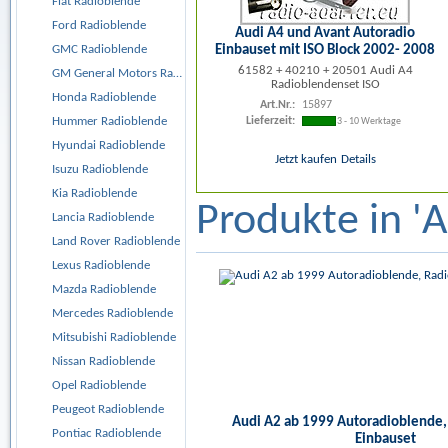
Fiat Radioblende
Ford Radioblende
Audi A4 und Avant Autoradio
Einbauset mit ISO Block 2002- 2008
GMC Radioblende
61582 + 40210 + 20501 Audi A4
GM General Motors Radioblende
Radioblendenset ISO
Honda Radioblende
Art.Nr.:
15897
Hummer Radioblende
Lieferzeit:
3 - 10 Werktage
Hyundai Radioblende
Jetzt kaufen
Details
Isuzu Radioblende
Kia Radioblende
Produkte in '
Lancia Radioblende
Land Rover Radioblende
Lexus Radioblende
Mazda Radioblende
Mercedes Radioblende
Mitsubishi Radioblende
Nissan Radioblende
Opel Radioblende
Peugeot Radioblende
Audi A2 ab 1999 Autoradioblende,
Pontiac Radioblende
Einbauset