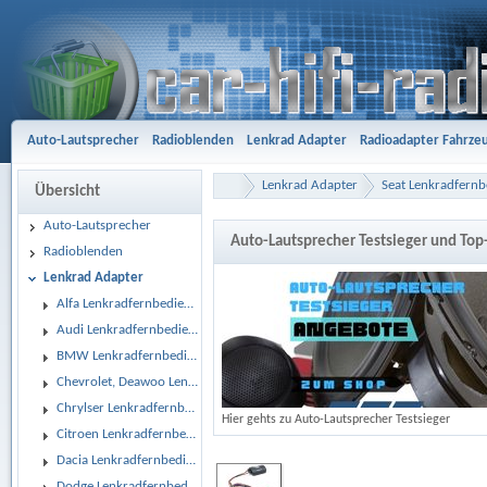
Auto-Lautsprecher
Radioblenden
Lenkrad Adapter
Radioadapter Fahrze
Aktivsystemadapter
Entriegelungsbügel
Antennenadapter
Freisprech-A
Lenkrad Adapter
Seat Lenkradfern
Übersicht
Gehäusesubwoofer
Car Hifi Komplett und Sonderangebote
Car Hifi Zubeh
Auto-Lautsprecher
Auto-Lautsprecher Testsieger und To
Radioblenden
Lenkrad Adapter
Alfa Lenkradfernbedienungsadapter
Audi Lenkradfernbedienungsadapter
BMW Lenkradfernbedienungsadapter
Chevrolet, Deawoo Lenkradfernbedienungsadapter
Chrylser Lenkradfernbedienungsadapter
Hier gehts zu Auto-Lautsprecher Testsieger
Citroen Lenkradfernbedienungsadapter
Dacia Lenkradfernbedienungsadapter
Dodge Lenkradfernbedienungsadapter