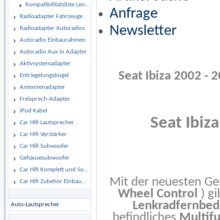
Kompatibilitätsliste Lenkrad Adapter
Anfrage
Radioadapter Fahrzeuge
Newsletter
Radioadapter Autoradios
Autoradio Einbaurahmen
Autoradio Aux in Adapter
Aktivsystemadapter
Seat Ibiza 2002 - 
Entriegelungsbügel
Antennenadapter
Freisprech-Adapter
iPod Kabel
Seat Ibiz
Car Hifi Lautsprecher
Car Hifi Verstärker
Car Hifi Subwoofer
Gehäusesubwoofer
Car Hifi Komplett und Sonderangebote
Mit der neuesten Ge
Car Hifi Zubehör Einbaumaterial
Wheel Control
) gi
Lenkradfernbed
Auto-Lautsprecher
befindliches
Multif