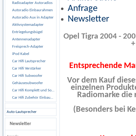
Radioadapter Autoradios
Anfrage
Autoradio Einbaurahmen
Newsletter
Autoradio Aux in Adapter
Aktivsystemadapter
Entriegelungsbügel
Opel Tigra 2004 - 20
Antennenadapter
+
Freisprech-Adapter
iPod Kabel
Car Hifi Lautsprecher
Entsprechende Mark
Car Hifi Verstärker
Car Hifi Subwoofer
Vor dem Kauf dieses
Gehäusesubwoofer
einzelnen Produkte
Car Hifi Komplett und Sonderangebote
Radiomarke die r
Car Hifi Zubehör Einbaumaterial
(Besonders bei K
Auto-Lautsprecher
Newsletter