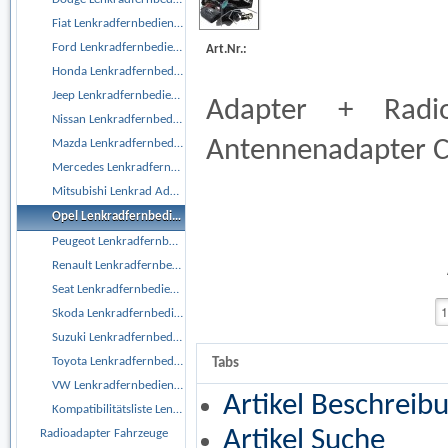
Fiat Lenkradfernbedienungsadapter
Ford Lenkradfernbedienungsadapter
Art.Nr.:
Honda Lenkradfernbedienungsadapter
Jeep Lenkradfernbedienungsadapter
Adapter + Radi
Nissan Lenkradfernbedienungsadapter
Antennenadapter 
Mazda Lenkradfernbedienungsadapter
Mercedes Lenkradfernbedienungsadapter
Mitsubishi Lenkrad Adapter
Opel Lenkradfernbedienungsadapter
Peugeot Lenkradfernbedienungsadapter
Renault Lenkradfernbedienungsadapter
Seat Lenkradfernbedienungsadapter
Skoda Lenkradfernbedienungsadapter
Suzuki Lenkradfernbedienungsadapter
Toyota Lenkradfernbedienungsadapter
Tabs
VW Lenkradfernbedienungsadapter
Artikel Beschreib
Kompatibilitätsliste Lenkrad Adapter
Artikel Suche
Radioadapter Fahrzeuge