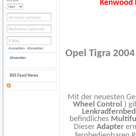
Kenwood R
Anrede:
Anmelden
Abmelden
Opel Tigra 2004
Absenden
RSS Feed News
Mit der neuesten Ge
Wheel Control
) gi
Lenkradfernbed
befindliches
Multif
Dieser
Adapter
erm
fernbedienbaren R