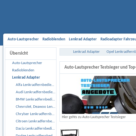
Auto-Lautsprecher
Radioblenden
Lenkrad Adapter
Radioadapter Fahrze
Aktivsystemadapter
Entriegelungsbügel
Antennenadapter
Freisprech-A
Lenkrad Adapter
Opel Lenkradfern
Übersicht
Gehäusesubwoofer
Car Hifi Komplett und Sonderangebote
Car Hifi Zubeh
Auto-Lautsprecher
Auto-Lautsprecher Testsieger und To
Radioblenden
Lenkrad Adapter
Alfa Lenkradfernbedienungsadapter
Audi Lenkradfernbedienungsadapter
BMW Lenkradfernbedienungsadapter
Chevrolet, Deawoo Lenkradfernbedienungsadapter
Chrylser Lenkradfernbedienungsadapter
Hier gehts zu Auto-Lautsprecher Testsieger
Citroen Lenkradfernbedienungsadapter
Dacia Lenkradfernbedienungsadapter
Dodge Lenkradfernbedienungsadapter