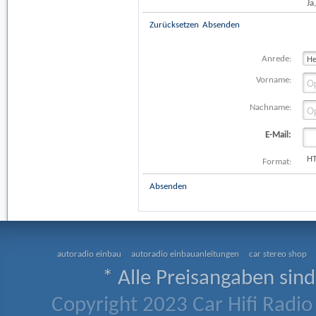
Ja
Zurücksetzen
Absenden
Anrede:
Vorname:
Nachname:
E-Mail:
H
Format:
Absenden
autoradio einbau
autoradio einbauanleitungen
car stereo shop
* Alle Preisangaben sind
Copyright 2023 Car Hifi Radio