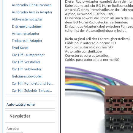
Dieser Radio-Adapter wandelt dann den fa
Autoradio Einbaurahmen
Kabelbaum, auf ein ISO Norm Radioanschlu
Anschluß eines Fremdradios an Ihr Fahrzeug 
Autoradio Aux in Adapter
Alpine, Kenwood, Clarion, usw.).
Es werden sowohl die Strom als auch die L
Aktivsystemadapter
dem ISO Norm Radiostecker verbunden.
Entriegelungsbügel
Einfach das Adapterkabel zwischen Fahrze
schon ist der Autoradioeinbau erledigt.
Antennenadapter
(Kein orginal Teil des Fahrzeugherstellers)
Freisprech-Adapter
Câble pour autoradio norme ISO
Cavo per autoradio norme ISO
iPod Kabel
Autoradio aansluitkabel
Car Hifi Lautsprecher
Conectores para autoradios,
Cables para autoradio a norme ISO
Car Hifi Verstärker
Car Hifi Subwoofer
Gehäusesubwoofer
Car Hifi Komplett und Sonderangebote
Car Hifi Zubehör Einbaumaterial
Auto-Lautsprecher
Newsletter
Anrede: