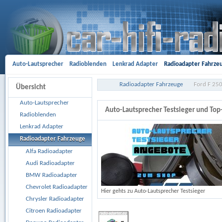
Auto-Lautsprecher
Radioblenden
Lenkrad Adapter
Radioadapter Fahrze
Aktivsystemadapter
Entriegelungsbügel
Antennenadapter
Freisprech-A
Radioadapter Fahrzeuge
Ford F 250
Übersicht
Gehäusesubwoofer
Car Hifi Komplett und Sonderangebote
Car Hifi Zubeh
Auto-Lautsprecher
Auto-Lautsprecher Testsieger und To
Radioblenden
Lenkrad Adapter
Radioadapter Fahrzeuge
Alfa Radioadapter
Audi Radioadapter
BMW Radioadapter
Chevrolet Radioadapter
Hier gehts zu Auto-Lautsprecher Testsieger
Chrysler Radioadapter
Citroen Radioadapter