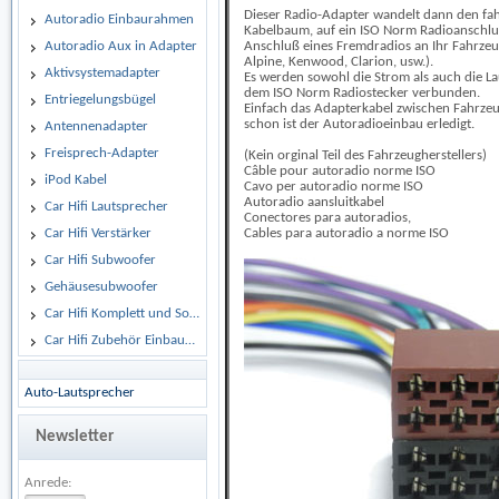
Dieser Radio-Adapter wandelt dann den fa
Autoradio Einbaurahmen
Kabelbaum, auf ein ISO Norm Radioanschlu
Autoradio Aux in Adapter
Anschluß eines Fremdradios an Ihr Fahrzeug 
Alpine, Kenwood, Clarion, usw.).
Aktivsystemadapter
Es werden sowohl die Strom als auch die L
dem ISO Norm Radiostecker verbunden.
Entriegelungsbügel
Einfach das Adapterkabel zwischen Fahrze
schon ist der Autoradioeinbau erledigt.
Antennenadapter
Freisprech-Adapter
(Kein orginal Teil des Fahrzeugherstellers)
Câble pour autoradio norme ISO
iPod Kabel
Cavo per autoradio norme ISO
Autoradio aansluitkabel
Car Hifi Lautsprecher
Conectores para autoradios,
Car Hifi Verstärker
Cables para autoradio a norme ISO
Car Hifi Subwoofer
Gehäusesubwoofer
Car Hifi Komplett und Sonderangebote
Car Hifi Zubehör Einbaumaterial
Auto-Lautsprecher
Newsletter
Anrede: