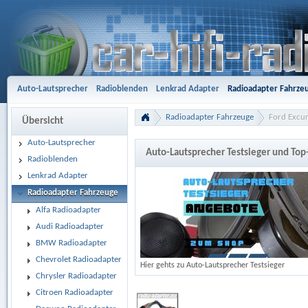
Auto-Lautsprecher
Radioblenden
Lenkrad Adapter
Radioadapter Fahrze
Aktivsystemadapter
Entriegelungsbügel
Antennenadapter
Freisprech-A
Radioadapter Fahrzeuge
Ford Excur
Übersicht
Gehäusesubwoofer
Car Hifi Komplett und Sonderangebote
Car Hifi Zubeh
Auto-Lautsprecher
Auto-Lautsprecher Testsieger und To
Radioblenden
Lenkrad Adapter
Radioadapter Fahrzeuge
Alfa Radioadapter
Audi Radioadapter
BMW Radioadapter
Chevrolet Radioadapter
Hier gehts zu Auto-Lautsprecher Testsieger
Chrysler Radioadapter
Citroen Radioadapter