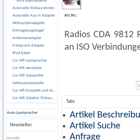
Sony Radioadapter
Autoradio Einbaurahmen
Art.Nr.:
Autoradio Aux in Adapter
Aktivsystemadapter
Entriegelungsbügel
Radios CDA 9812 
Antennenadapter
an ISO Verbindung
Freisprech-Adapter
iPod Kabel
Car Hifi Lautsprecher
Car Hifi Verstärker
Car Hifi Subwoofer
Gehäusesubwoofer
Car Hifi Komplett und Sonderangebote
Car Hifi Zubehör Einbaumaterial
Tabs
Artikel Beschreib
Auto-Lautsprecher
Artikel Suche
Newsletter
Anfrage
Anrede: