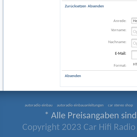
Zurücksetzen
Absenden
Anrede:
Vorname:
Nachname:
E-Mail:
H
Format:
Absenden
autoradio einbau
autoradio einbauanleitungen
car stereo shop
* Alle Preisangaben sind
Copyright 2023 Car Hifi Radio