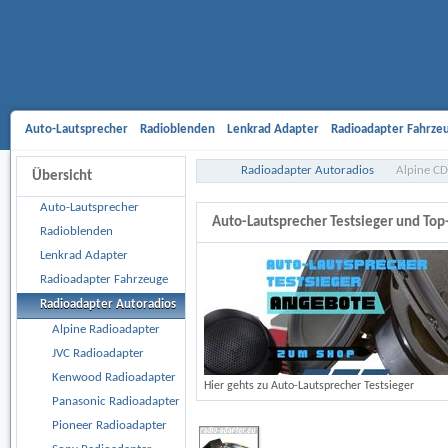
Auto-Lautsprecher
Radioblenden
Lenkrad Adapter
Radioadapter Fahrze
Aktivsystemadapter
Entriegelungsbügel
Antennenadapter
Freisprech-A
Radioadapter Autoradios
Alpine CD
Übersicht
Gehäusesubwoofer
Car Hifi Komplett und Sonderangebote
Car Hifi Zubeh
Auto-Lautsprecher
Auto-Lautsprecher Testsieger und To
Radioblenden
Lenkrad Adapter
Radioadapter Fahrzeuge
Radioadapter Autoradios
Alpine Radioadapter
JVC Radioadapter
Kenwood Radioadapter
Hier gehts zu Auto-Lautsprecher Testsieger
Panasonic Radioadapter
Pioneer Radioadapter