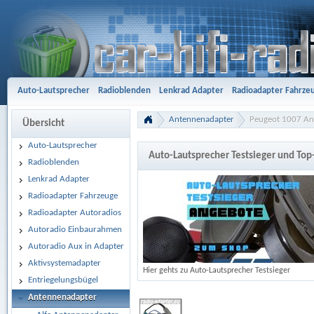
Auto-Lautsprecher
Radioblenden
Lenkrad Adapter
Radioadapter Fahrze
Aktivsystemadapter
Entriegelungsbügel
Antennenadapter
Freisprech-A
Antennenadapter
Peugeot 1007 Ant
Übersicht
Gehäusesubwoofer
Car Hifi Komplett und Sonderangebote
Car Hifi Zubeh
Auto-Lautsprecher
Auto-Lautsprecher Testsieger und To
Radioblenden
Lenkrad Adapter
Radioadapter Fahrzeuge
Radioadapter Autoradios
Autoradio Einbaurahmen
Autoradio Aux in Adapter
Aktivsystemadapter
Hier gehts zu Auto-Lautsprecher Testsieger
Entriegelungsbügel
Antennenadapter