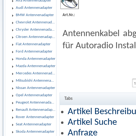
Alfa Antennenadapter
Audi Antennenadapter
Art.Nr.:
BMW Antennenadapter
Chevrolet Antennenadapter
Chrysler Antennenadapter
Antennenkabel abg
Citroen Antennenadapter
für Autoradio Instal
Fiat Antennenadapter
Ford Antennenadapter
Honda Antennenadapter
Mazda Antennenadapter
Mercedes Antennenadapter
Mitsubishi Antennenadapter
Nissan Antennenadapter
Opel Antennenadapter
Tabs
Peugeot Antennenadapter
Artikel Beschreib
Renault Antennenadapter
Rover Antennenadapter
Artikel Suche
Seat Antennenadapter
Anfrage
Skoda Antennenadapter